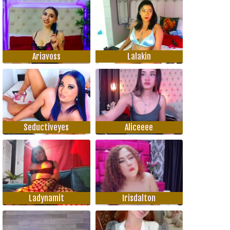
Ariavoss
Lalakin
Seductiveyes
Aliceeee
Ladynamit
Irisdalton