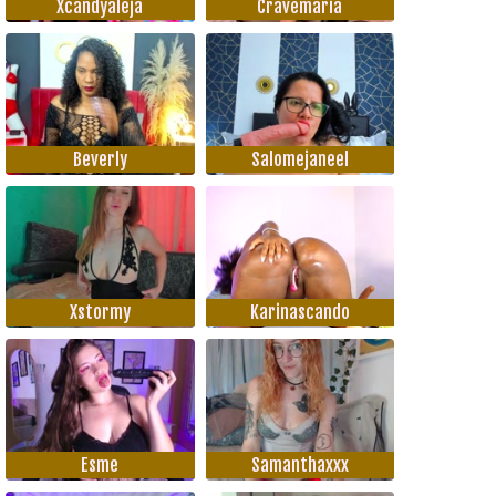
Xcandyaleja
Cravemaria
Beverly
Salomejaneel
Xstormy
Karinascando
Esme
Samanthaxxx