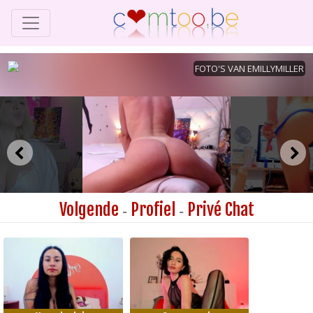
Volgende
Profiel
Privé Chat
-
-