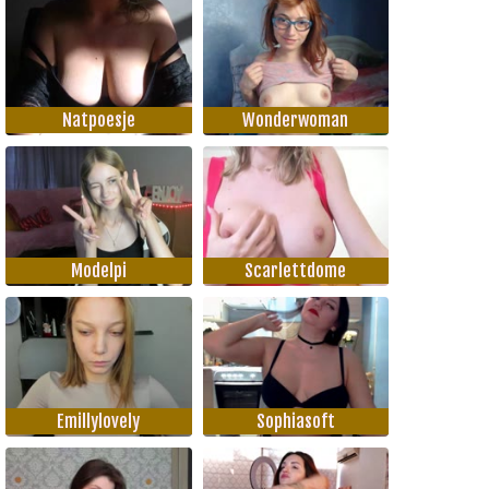
Natpoesje
Wonderwoman
Modelpi
Scarlettdome
Emillylovely
Sophiasoft