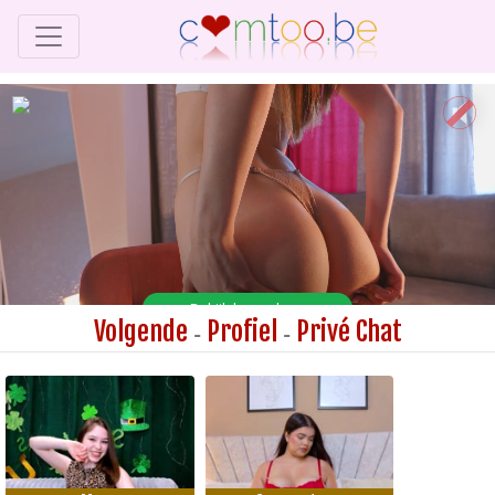
Volgende
Profiel
Privé Chat
-
-