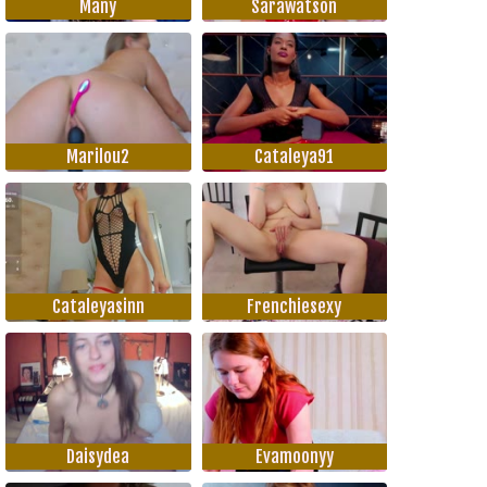
Many
Sarawatson
Marilou2
Cataleya91
Cataleyasinn
Frenchiesexy
Daisydea
Evamoonyy