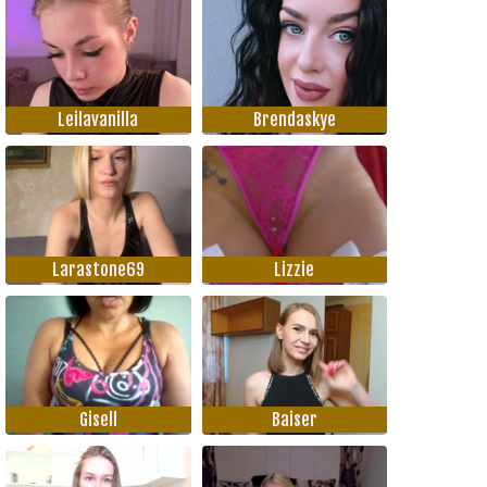
Leilavanilla
Brendaskye
Larastone69
Lizzie
Gisell
Baiser