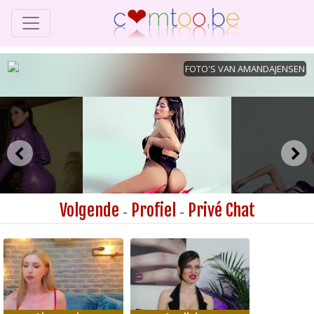
Volgende
Profiel
Privé Chat
-
-