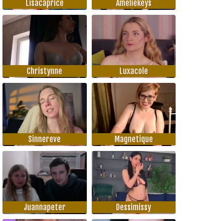
Lisacaprice
Ameliekeys
Christynne
Luxacole
Sinnereve
Magnetique
Juannapeter
Dessimissy