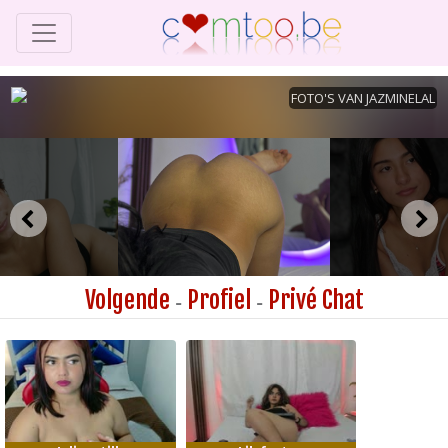
Volgende
Profiel
Privé Chat
-
-