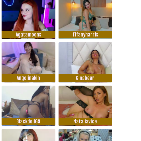
Agatamoons
Tifanyharris
Angelinakin
Ginabear
Blackdoll69
Nataliavice