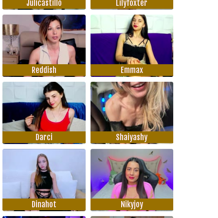
Julicastillo
Lilyfoxter
Reddish
Emmax
Darci
Shaiyashy
Dinahot
Nikyjoy